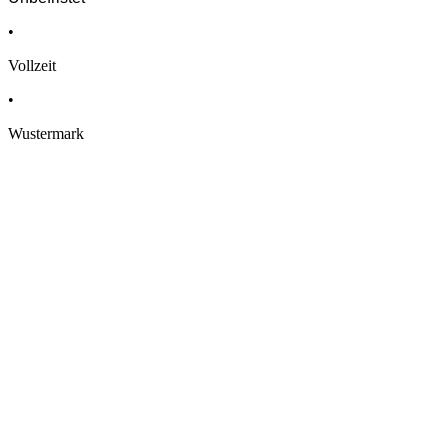
•
Vollzeit
•
Wustermark