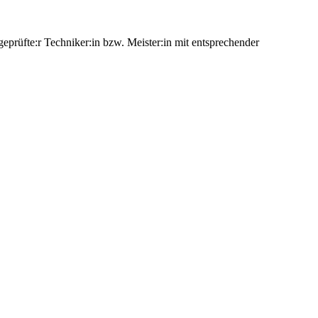
geprüfte:r Techniker:in bzw. Meister:in mit entsprechender