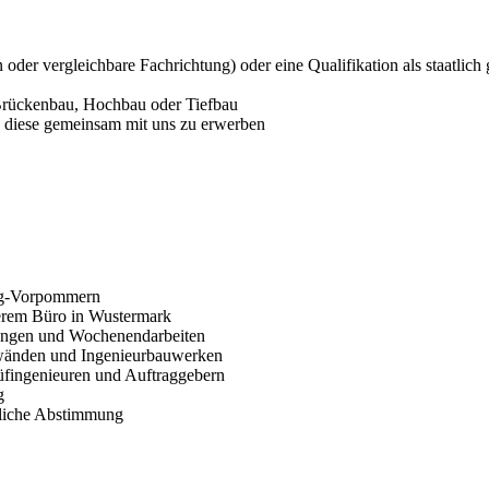
der vergleichbare Fachrichtung) oder eine Qualifikation als staatlich 
 Brückenbau, Hochbau oder Tiefbau
, diese gemeinsam mit uns zu erwerben
urg-Vorpommern
serem Büro in Wustermark
tungen und Wochenendarbeiten
zwänden und Ingenieurbauwerken
üfingenieuren und Auftraggebern
g
nliche Abstimmung