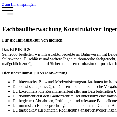
Zum Inhalt springen
Fachbauüberwachung Konstruktiver Ingen
Für die Infrastruktur von morgen.
Das ist PIB-IGS
Seit 2008 begleiten wir Infrastrukturprojekte im Bahnwesen mit Lei
Stützwände, Durchlässe und weitere Ingenieurbauwerke fachgerecht, 
maßgeblich zur Qualität und Sicherheit unserer Infrastrukturprojekte b
Hier übernimmst Du Verantwortung
Du überwachst Bau- und Modernisierungsmaßnahmen im konst
Du stellst sicher, dass Qualität, Termine und technische Vorgab
Du koordinierst die Zusammenarbeit aller am Bau beteiligte
Du dokumentierst den Baufortschritt und unterstützt eine trans
Du begleitest Abnahmen, Prüfungen und relevante Baustellent
Du nimmst an Baubesprechungen teil und stimmst Dich mit Auft
Du trägst aktiv zur sicheren Realisierung anspruchsvoller Inge