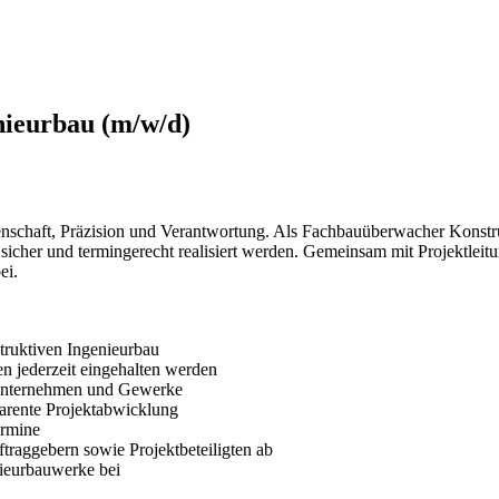
ieurbau (m/w/d)
denschaft, Präzision und Verantwortung. Als Fachbauüberwacher Konstr
sicher und termingerecht realisiert werden. Gemeinsam mit Projektlei
ei.
ruktiven Ingenieurbau
en jederzeit eingehalten werden
n Unternehmen und Gewerke
parente Projektabwicklung
ermine
raggebern sowie Projektbeteiligten ab
nieurbauwerke bei