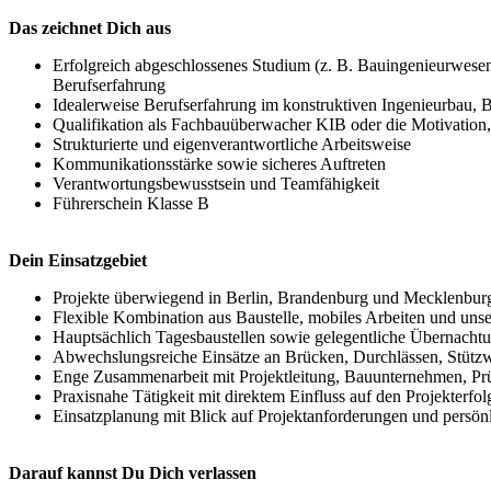
Das zeichnet Dich aus
Erfolgreich abgeschlossenes Studium (z. B. Bauingenieurwesen o
Berufserfahrung
Idealerweise Berufserfahrung im konstruktiven Ingenieurbau,
Qualifikation als Fachbauüberwacher KIB oder die Motivation
Strukturierte und eigenverantwortliche Arbeitsweise
Kommunikationsstärke sowie sicheres Auftreten
Verantwortungsbewusstsein und Teamfähigkeit
Führerschein Klasse B
Dein Einsatzgebiet
Projekte überwiegend in Berlin, Brandenburg und Mecklenb
Flexible Kombination aus Baustelle, mobiles Arbeiten und un
Hauptsächlich Tagesbaustellen sowie gelegentliche Übernach
Abwechslungsreiche Einsätze an Brücken, Durchlässen, Stüt
Enge Zusammenarbeit mit Projektleitung, Bauunternehmen, Pr
Praxisnahe Tätigkeit mit direktem Einfluss auf den Projekterfol
Einsatzplanung mit Blick auf Projektanforderungen und persö
Darauf kannst Du Dich verlassen